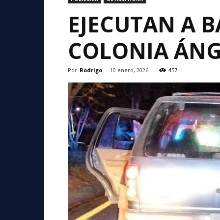
EJECUTAN A 
COLONIA ÁNG
Por
Rodrigo
-
10 enero, 2026
457