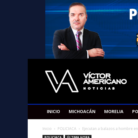
Americano
Victor
INICIO
MICHOACÁN
MORELIA
PO
Inicio
POLICIACA
Ejecutan a balazos a hombre en
POLICIACA
ÚLTIMA HORA