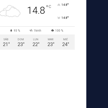
°
14.8
°
C
14.8
°
14.8
93 %
1kmh
100 %
SÁB
DOM
LUN
MAR
MIÉ
21
°
23
°
22
°
23
°
24
°