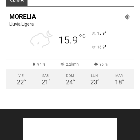
MORELIA
Lluvia Ligera
°
15.9
°
C
15.9
°
15.9
94 %
2.2kmh
96 %
VIE
SÁB
DOM
LUN
MAR
22
°
21
°
24
°
23
°
18
°