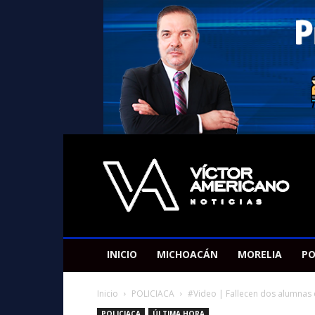
Americano
Victor
INICIO
MICHOACÁN
MORELIA
PO
Inicio
POLICIACA
#Video | Fallecen dos alumnas d
POLICIACA
ÚLTIMA HORA