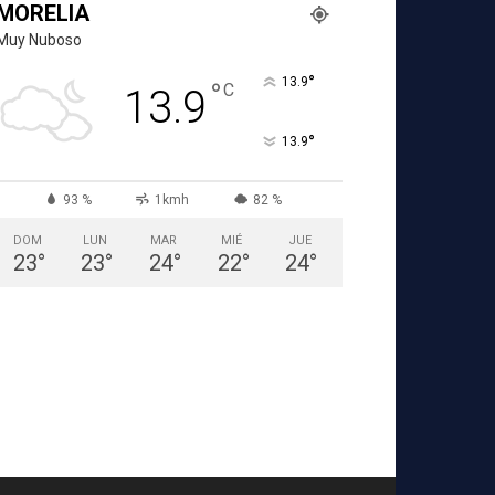
MORELIA
Muy Nuboso
°
13.9
°
C
13.9
°
13.9
93 %
1kmh
82 %
DOM
LUN
MAR
MIÉ
JUE
23
°
23
°
24
°
22
°
24
°