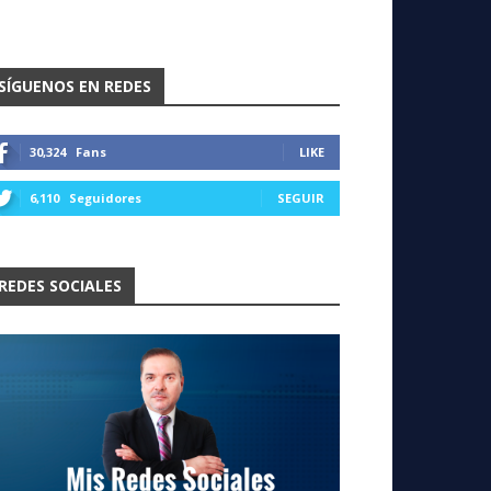
SÍGUENOS EN REDES
30,324
Fans
LIKE
6,110
Seguidores
SEGUIR
REDES SOCIALES