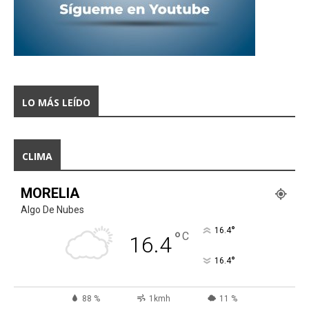
LO MÁS LEÍDO
CLIMA
MORELIA
Algo De Nubes
°
16.4
°
C
16.4
°
16.4
88 %
1kmh
11 %