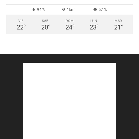
94 %
1kmh
57 %
VIE
SÁB
DOM
LUN
MAR
22
°
20
°
24
°
23
°
21
°