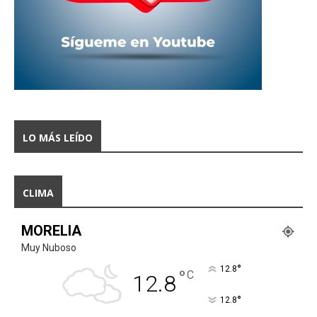
LO MÁS LEÍDO
CLIMA
MORELIA
Muy Nuboso
°
12.8
°
C
12.8
°
12.8