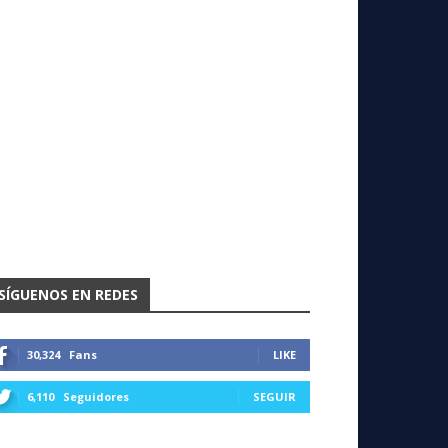
SÍGUENOS EN REDES
30,324
Fans
LIKE
6,110
Seguidores
SEGUIR