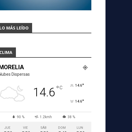
LO MÁS LEÍDO
CLIMA
MORELIA
Nubes Dispersas
°
14.6
°
C
14.6
°
14.6
90 %
1.2kmh
38 %
JUE
VIE
SÁB
DOM
LUN