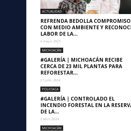
ACTUALIDAD
REFRENDA BEDOLLA COMPROMISO
CON MEDIO AMBIENTE Y RECONOC
LABOR DE LA...
6 mayo, 2025
MICHOACÁN
#GALERÍA | MICHOACÁN RECIBE
CERCA DE 23 MIL PLANTAS PARA
REFORESTAR...
27 julio, 2024
POLICIACA
#GALERÍA | CONTROLADO EL
INCENDIO FORESTAL EN LA RESERV
DE LA...
3 abril, 2024
MICHOACÁN