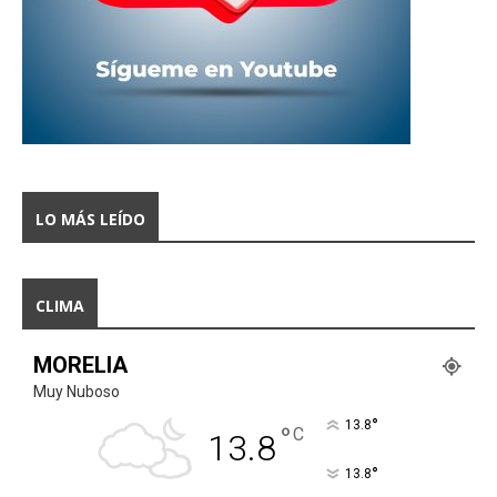
LO MÁS LEÍDO
CLIMA
MORELIA
Muy Nuboso
°
13.8
°
C
13.8
°
13.8