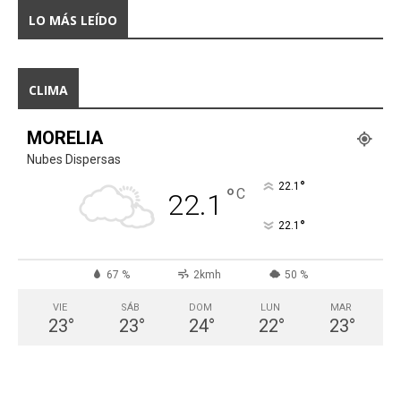
LO MÁS LEÍDO
CLIMA
MORELIA
Nubes Dispersas
°
22.1
°
C
22.1
°
22.1
67 %
2kmh
50 %
VIE
SÁB
DOM
LUN
MAR
23
°
23
°
24
°
22
°
23
°