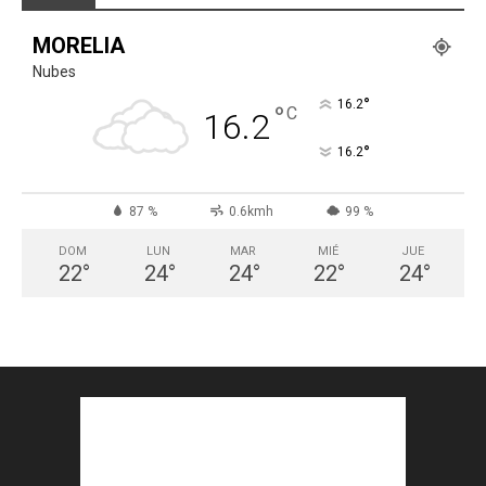
MORELIA
Nubes
°
16.2
°
C
16.2
°
16.2
87 %
0.6kmh
99 %
DOM
LUN
MAR
MIÉ
JUE
22
°
24
°
24
°
22
°
24
°