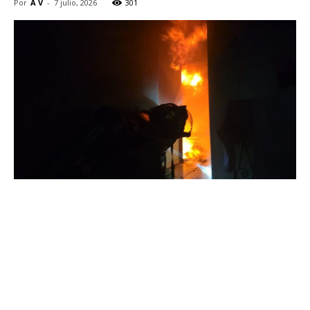
Por
A V
-
7 julio, 2026
301