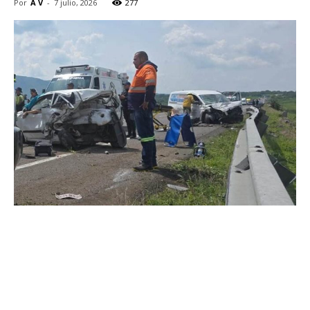
Por
A V
-
7 julio, 2026
277