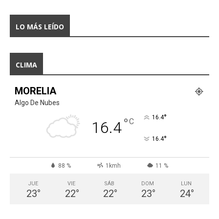
LO MÁS LEÍDO
CLIMA
MORELIA
Algo De Nubes
°
16.4
°
C
16.4
°
16.4
88 %
1kmh
11 %
JUE
VIE
SÁB
DOM
LUN
23
°
22
°
22
°
23
°
24
°