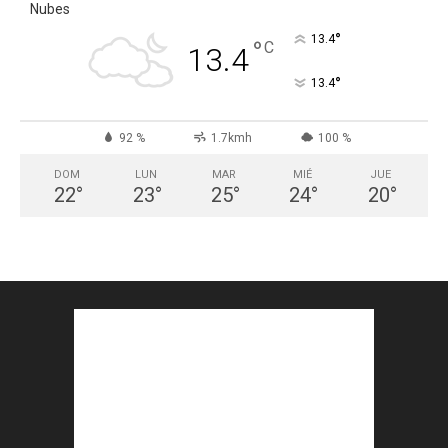
Nubes
°
13.4
°
C
13.4
°
13.4
92 %
1.7kmh
100 %
DOM
LUN
MAR
MIÉ
JUE
22
°
23
°
25
°
24
°
20
°