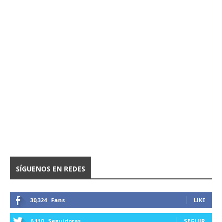
SÍGUENOS EN REDES
30,324
Fans
LIKE
6,110
Seguidores
SEGUIR