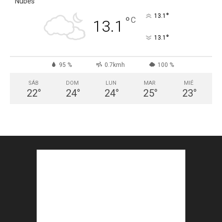
Nubes
°
13.1
°
C
13.1
°
13.1
95 %
0.7kmh
100 %
SÁB
DOM
LUN
MAR
MIÉ
22
°
24
°
24
°
25
°
23
°