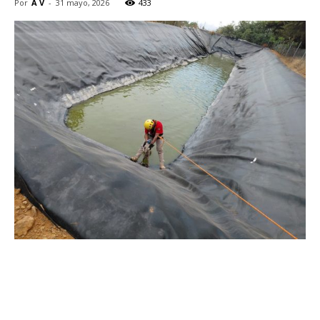
Por
A V
-
31 mayo, 2026
433