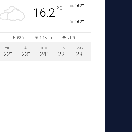
°
16.2
°
C
16.2
°
16.2
90 %
1.1kmh
51 %
VIE
SÁB
DOM
LUN
MAR
22
°
23
°
24
°
22
°
23
°