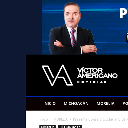
Americano
Victor
INICIO
MICHOACÁN
MORELIA
PO
Inicio
MORELIA
Presenta Consejo Ciudadano de M
MORELIA
ÚLTIMA HORA