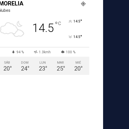
MORELIA
Nubes
°
14.5
°
C
14.5
°
14.5
94 %
1.3kmh
100 %
SÁB
DOM
LUN
MAR
MIÉ
20
°
24
°
23
°
25
°
20
°