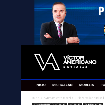
Americano
Victor
INICIO
MICHOACÁN
MORELIA
PO
Inicio
Ayuntamiento Morelia
Plaza Valladolid se l
AYUNTAMIENTO MORELIA
MORELIA
ÚLTIMA HORA