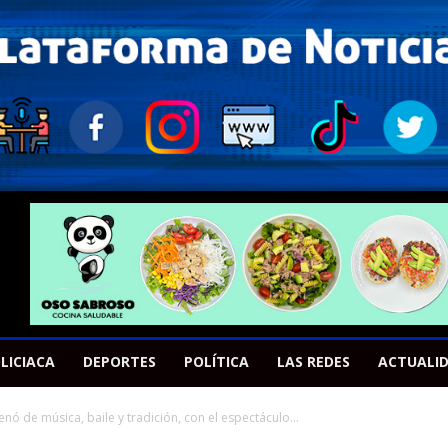
LICIACA
DEPORTES
POLÍTICA
LAS REDES
ACTUALI
lenó de música, baile y tradición, con el espectáculo...