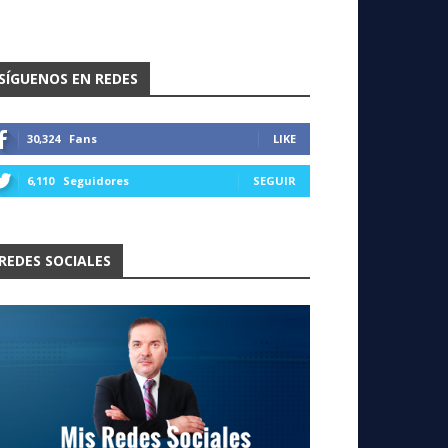
SÍGUENOS EN REDES
30,324
Fans
LIKE
6,110
Seguidores
SEGUIR
REDES SOCIALES