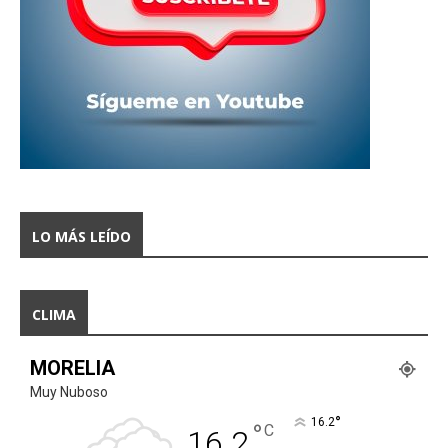
LO MÁS LEÍDO
CLIMA
MORELIA
Muy Nuboso
°
16.2
°
C
16.2