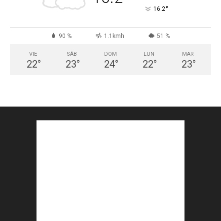
°
16.2
90 %
1.1kmh
51 %
VIE
SÁB
DOM
LUN
MAR
22
°
23
°
24
°
22
°
23
°