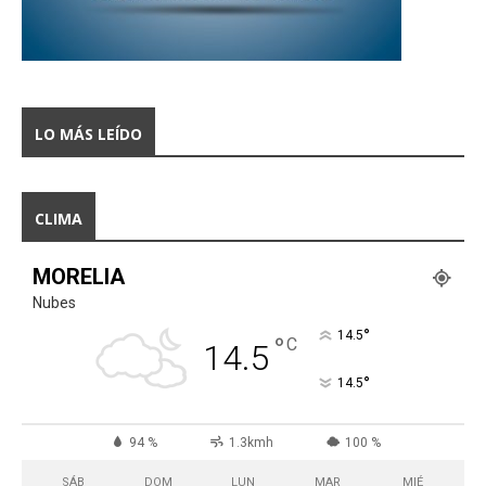
LO MÁS LEÍDO
CLIMA
MORELIA
Nubes
°
14.5
°
C
14.5
°
14.5
94 %
1.3kmh
100 %
SÁB
DOM
LUN
MAR
MIÉ