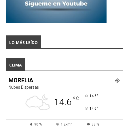
LO MÁS LEÍDO
CLIMA
MORELIA
Nubes Dispersas
°
14.6
°
C
14.6
°
14.6
90 %
1.2kmh
38 %