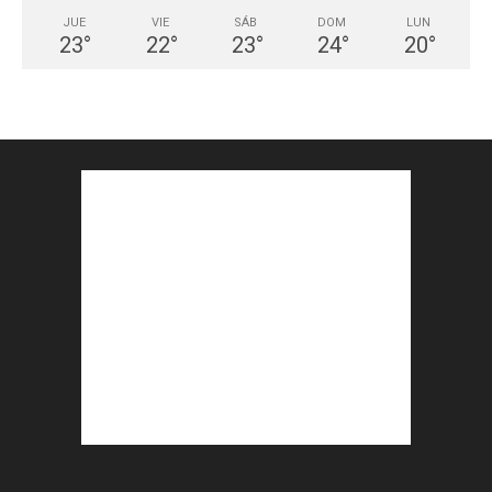
JUE
VIE
SÁB
DOM
LUN
23
°
22
°
23
°
24
°
20
°