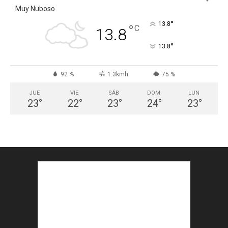
Muy Nuboso
°
13.8
°
C
13.8
°
13.8
92 %
1.3kmh
75 %
JUE
VIE
SÁB
DOM
LUN
23
°
22
°
23
°
24
°
23
°