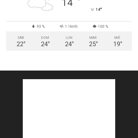
°
14
°
14
93 %
1.1kmh
100 %
SÁB
DOM
LUN
MAR
MIÉ
22
°
24
°
24
°
25
°
19
°