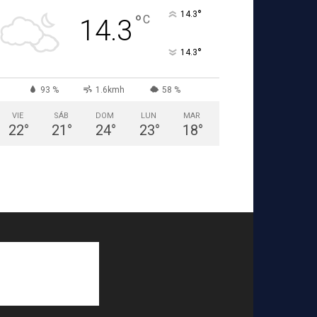
°
14.3
°
C
14.3
°
14.3
93 %
1.6kmh
58 %
VIE
SÁB
DOM
LUN
MAR
22
°
21
°
24
°
23
°
18
°