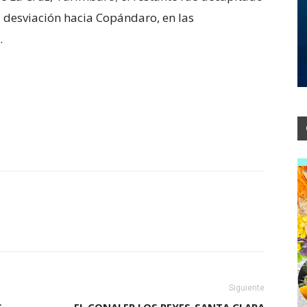
 desviación hacia Copándaro, en las
.
Siguiente
S
EL CONALEP LOS REYES-SANTA CLARA