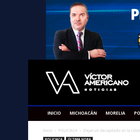
Americano
Victor
INICIO
MICHOACÁN
MORELIA
PO
Inicio
POLICIACA
Dejan un decapitado en la colon
POLICIACA
ÚLTIMA HORA