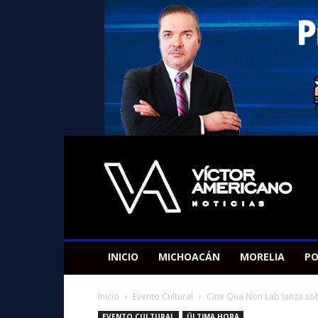
Americano
Victor
INICIO
MICHOACÁN
MORELIA
PO
Inicio
Evento Cultural
Cine Qua Non Lab lanza sobr
EVENTO CULTURAL
ÚLTIMA HORA