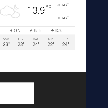
°
13.9
°
C
13.9
°
13.9
93 %
1kmh
82 %
DOM
LUN
MAR
MIÉ
JUE
23
°
23
°
24
°
22
°
24
°