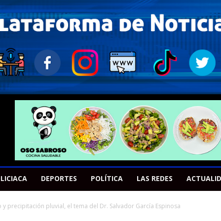
LICIACA
DEPORTES
POLÍTICA
LAS REDES
ACTUALI
y precipitación pluvial, el tema del Dr. Salvador García Espinosa