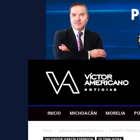
Americano
Victor
INICIO
MICHOACÁN
MORELIA
PO
Inicio
Salvador García Espinosa
Cambio Climático 
SALVADOR GARCÍA ESPINOSA
ÚLTIMA HORA