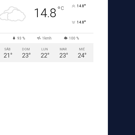
°
14.8
°
C
14.8
°
14.8
93 %
1kmh
100 %
SÁB
DOM
LUN
MAR
MIÉ
21
°
23
°
22
°
23
°
24
°