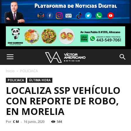
Inicio
POLICIACA
POLICIACA
ÚLTIMA HORA
LOCALIZA SSP VEHÍCULO
CON REPORTE DE ROBO,
EN MORELIA
Por
C M
-
16 junio, 2020
544