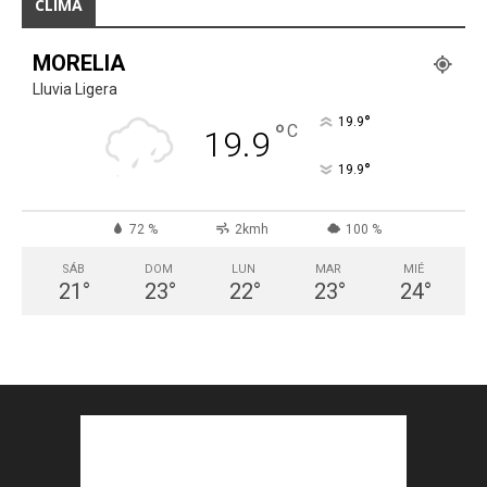
CLIMA
MORELIA
Lluvia Ligera
°
19.9
°
C
19.9
°
19.9
72 %
2kmh
100 %
SÁB
DOM
LUN
MAR
MIÉ
21
°
23
°
22
°
23
°
24
°