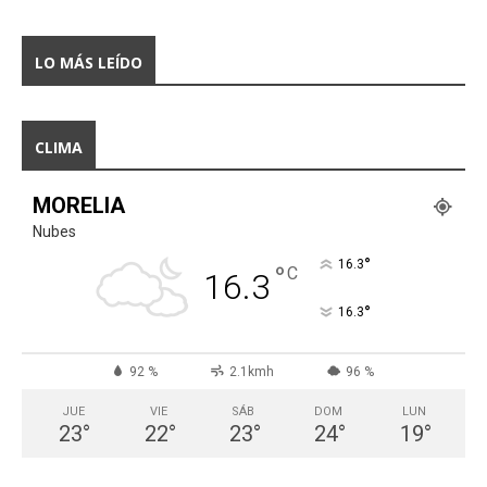
LO MÁS LEÍDO
CLIMA
MORELIA
Nubes
°
16.3
°
C
16.3
°
16.3
92 %
2.1kmh
96 %
JUE
VIE
SÁB
DOM
LUN
23
°
22
°
23
°
24
°
19
°