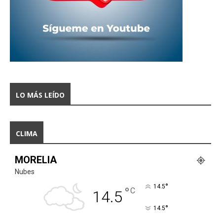
LO MÁS LEÍDO
CLIMA
MORELIA
Nubes
°
14.5
°
C
14.5
°
14.5