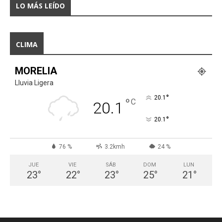
LO MÁS LEÍDO
CLIMA
MORELIA
Lluvia Ligera
°
20.1
°
C
20.1
°
20.1
76 %
3.2kmh
24 %
JUE
VIE
SÁB
DOM
LUN
23
°
22
°
23
°
25
°
21
°