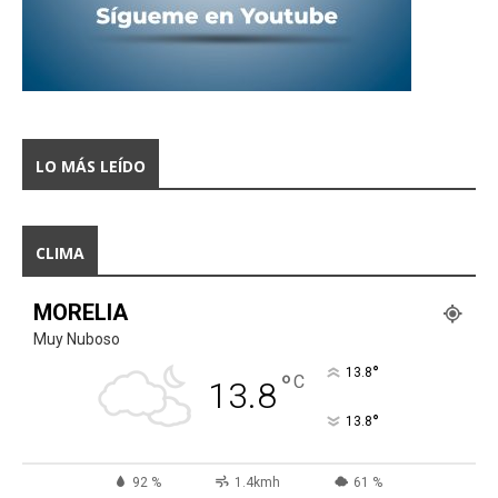
LO MÁS LEÍDO
CLIMA
MORELIA
Muy Nuboso
°
13.8
°
C
13.8
°
13.8
92 %
1.4kmh
61 %