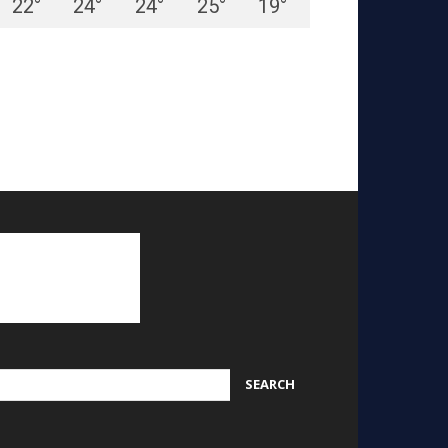
22
°
24
°
24
°
25
°
19
°