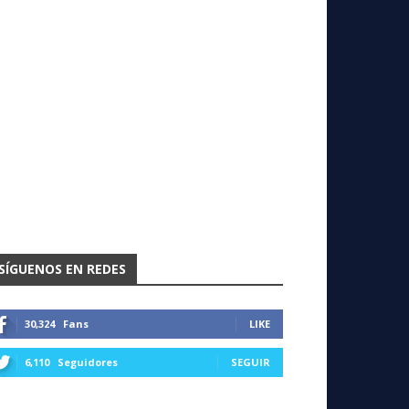
SÍGUENOS EN REDES
30,324
Fans
LIKE
6,110
Seguidores
SEGUIR