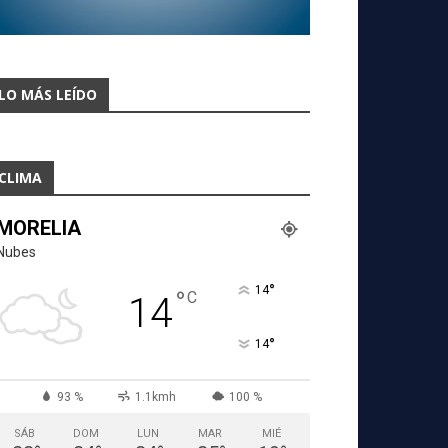
LO MÁS LEÍDO
CLIMA
MORELIA
Nubes
°
14
°
C
14
°
14
93 %
1.1kmh
100 %
SÁB
DOM
LUN
MAR
MIÉ