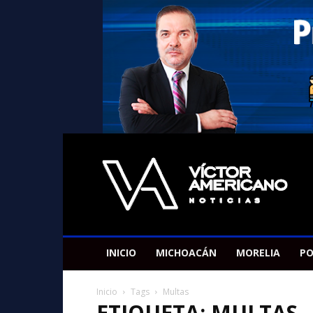
Americano
Victor
INICIO
MICHOACÁN
MORELIA
PO
Inicio
Tags
Multas
ETIQUETA: MULTAS