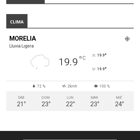
CLIMA
MORELIA
Lluvia Ligera
°
19.9
°
C
19.9
°
19.9
72 %
2kmh
100 %
SÁB
DOM
LUN
MAR
MIÉ
21
°
23
°
22
°
23
°
24
°