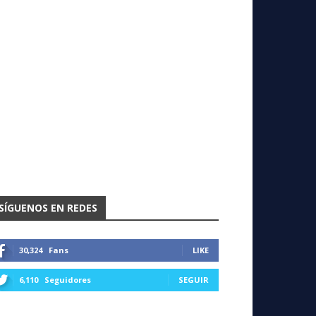
SÍGUENOS EN REDES
30,324
Fans
LIKE
6,110
Seguidores
SEGUIR