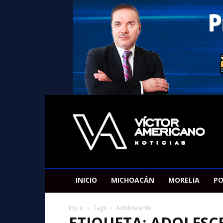
Americano
Victor
INICIO
MICHOACÁN
MORELIA
PO
Inicio
Tags
Adolescente
ETIQUETA: ADOLESC