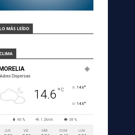
LO MÁS LEÍDO
CLIMA
MORELIA
Nubes Dispersas
°
14.6
°
C
14.6
°
14.6
90 %
1.2kmh
38 %
JUE
VIE
SÁB
DOM
LUN