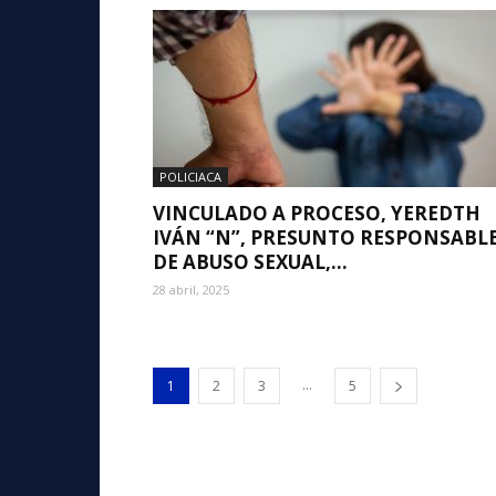
POLICIACA
VINCULADO A PROCESO, YEREDTH
IVÁN “N”, PRESUNTO RESPONSABL
DE ABUSO SEXUAL,...
28 abril, 2025
...
1
2
3
5