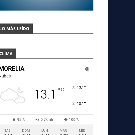
LO MÁS LEÍDO
CLIMA
MORELIA
Nubes
°
13.1
°
C
13.1
°
13.1
95 %
0.7kmh
100 %
SÁB
DOM
LUN
MAR
MIÉ