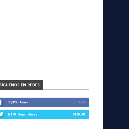
SÍGUENOS EN REDES
30,324
Fans
LIKE
6,110
Seguidores
SEGUIR