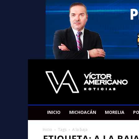
Americano
Victor
INICIO
MICHOACÁN
MORELIA
PO
Inicio
Tags
A la baja
ETIQUETA: A LA BAJ