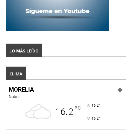
LO MÁS LEÍDO
CLIMA
MORELIA
Nubes
°
16.2
°
C
16.2
°
16.2