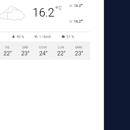
°
16.2
°
C
16.2
°
16.2
90 %
1.1kmh
51 %
VIE
SÁB
DOM
LUN
MAR
22
°
23
°
24
°
22
°
23
°