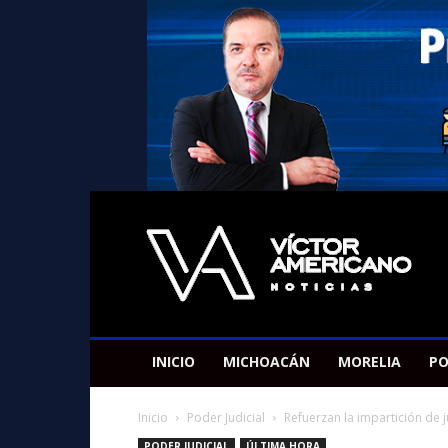
Americano
Victor
INICIO
MICHOACÁN
MORELIA
PO
Inicio
Poder Judicial
Refuerzan la impartición de 
PODER JUDICIAL
ÚLTIMA HORA