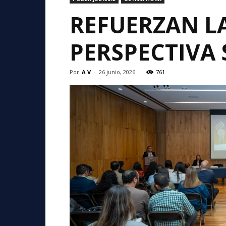
REFUERZAN LA
PERSPECTIVA
Por
A V
-
26 junio, 2026
761