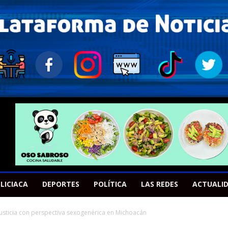
LICIACA
DEPORTES
POLÍTICA
LAS REDES
ACTUALI
justicia con perspectiva sexogenérica en Michoacán