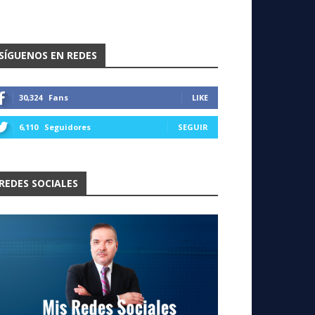
SÍGUENOS EN REDES
30,324
Fans
LIKE
6,110
Seguidores
SEGUIR
REDES SOCIALES