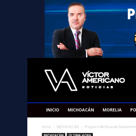
Americano
Victor
INICIO
MICHOACÁN
MORELIA
PO
Inicio
MICHOACÁN
Prepara Michoacán lineamient
MICHOACÁN
ÚLTIMA HORA