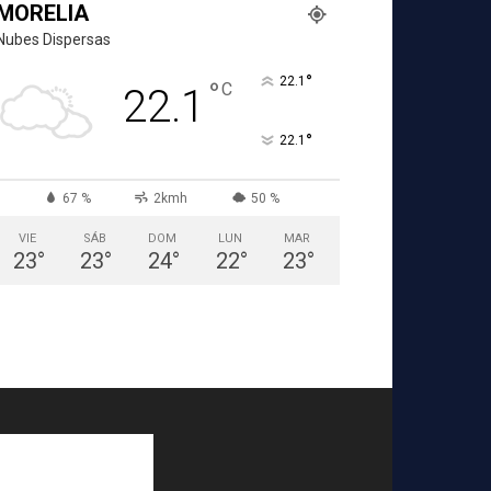
MORELIA
Nubes Dispersas
°
22.1
°
C
22.1
°
22.1
67 %
2kmh
50 %
VIE
SÁB
DOM
LUN
MAR
23
°
23
°
24
°
22
°
23
°