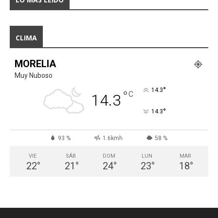
CLIMA
MORELIA
Muy Nuboso
°
14.3
°
C
14.3
°
14.3
93 %
1.6kmh
58 %
VIE
SÁB
DOM
LUN
MAR
22
°
21
°
24
°
23
°
18
°