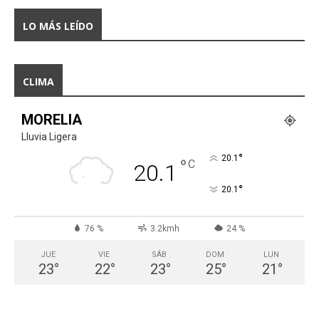
LO MÁS LEÍDO
CLIMA
MORELIA
Lluvia Ligera
°
20.1
°
C
20.1
°
20.1
76 %
3.2kmh
24 %
JUE
VIE
SÁB
DOM
LUN
23
°
22
°
23
°
25
°
21
°