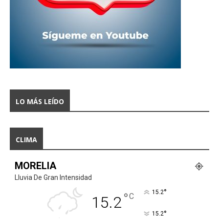
LO MÁS LEÍDO
CLIMA
MORELIA
Lluvia De Gran Intensidad
°
15.2
°
C
15.2
°
15.2