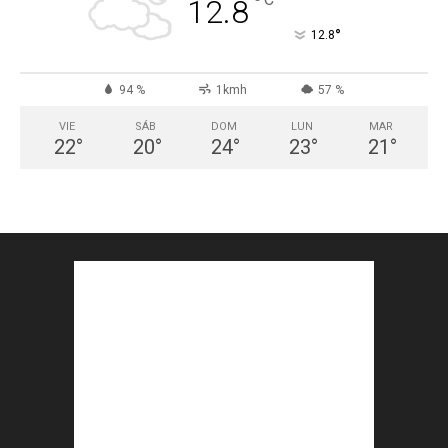
°
12.8
°
12.8
94 %
1kmh
57 %
VIE
SÁB
DOM
LUN
MAR
22
°
20
°
24
°
23
°
21
°