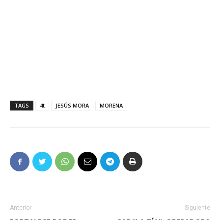
TAGS
4t
JESÚS MORA
MORENA
Anterior
Siguiente