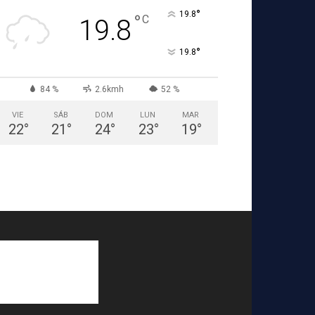
°
19.8
°
C
19.8
°
19.8
84 %
2.6kmh
52 %
VIE
SÁB
DOM
LUN
MAR
22
°
21
°
24
°
23
°
19
°