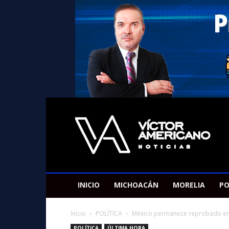
Americano
Victor
INICIO
MICHOACÁN
MORELIA
PO
Inicio
POLÍTICA
México permanece reprobado en 
POLÍTICA
ÚLTIMA HORA