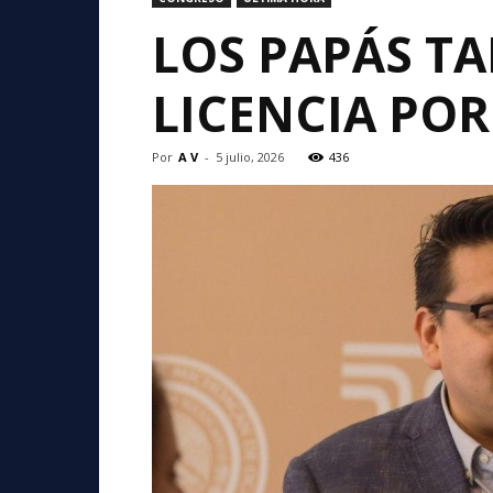
LOS PAPÁS T
LICENCIA PO
Por
A V
-
5 julio, 2026
436