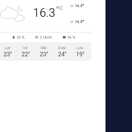
°
16.3
°
C
16.3
°
16.3
92 %
2.1kmh
96 %
JUE
VIE
SÁB
DOM
LUN
23
°
22
°
23
°
24
°
19
°