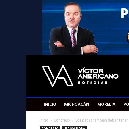
Americano
Victor
INICIO
MICHOACÁN
MORELIA
PO
Inicio
Congreso
Los papás también deben tener 
CONGRESO
ÚLTIMA HORA