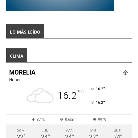
LO MÁS LEÍDO
CLIMA
MORELIA
Nubes
°
16.2
°
C
16.2
°
16.2
87 %
0.6kmh
99 %
DOM
LUN
MAR
MIÉ
JUE
22
°
24
°
24
°
22
°
24
°