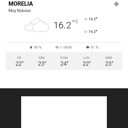
MORELIA
Muy Nuboso
°
16.2
°
C
16.2
°
16.2
90 %
1.1kmh
51 %
VIE
SÁB
DOM
LUN
MAR
22
°
23
°
24
°
22
°
23
°