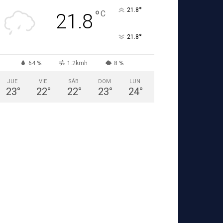
°
21.8
°
C
21.8
°
21.8
64 %
1.2kmh
8 %
JUE
VIE
SÁB
DOM
LUN
23
°
22
°
22
°
23
°
24
°