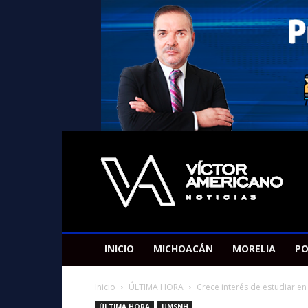
Americano
Victor
INICIO
MICHOACÁN
MORELIA
PO
Inicio
ÚLTIMA HORA
Crece interés de estudiar en
ÚLTIMA HORA
UMSNH