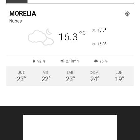
MORELIA
Nubes
°
16.3
°
C
16.3
°
16.3
92 %
2.1kmh
96 %
JUE
VIE
SÁB
DOM
LUN
23
°
22
°
23
°
24
°
19
°