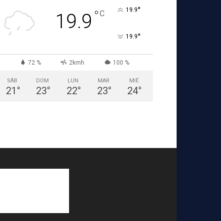
°
19.9
°
C
19.9
°
19.9
72 %
2kmh
100 %
SÁB
DOM
LUN
MAR
MIÉ
21
°
23
°
22
°
23
°
24
°