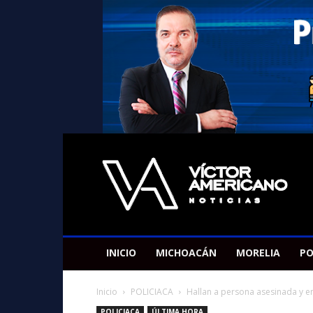
Americano
Victor
INICIO
MICHOACÁN
MORELIA
PO
Inicio
POLICIACA
Hallan a persona asesinada y e
POLICIACA
ÚLTIMA HORA