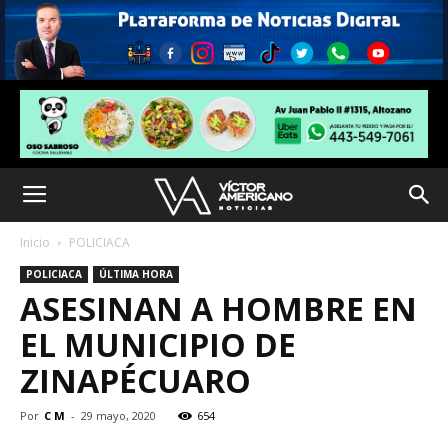
Inicio
POLICIACA
POLICIACA
ÚLTIMA HORA
ASESINAN A HOMBRE EN
EL MUNICIPIO DE
ZINAPÉCUARO
Por
C M
-
29 mayo, 2020
654