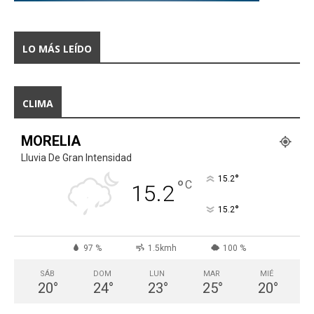
LO MÁS LEÍDO
CLIMA
MORELIA
Lluvia De Gran Intensidad
°
15.2
°
C
15.2
°
15.2
97 %
1.5kmh
100 %
SÁB
DOM
LUN
MAR
MIÉ
20
°
24
°
23
°
25
°
20
°