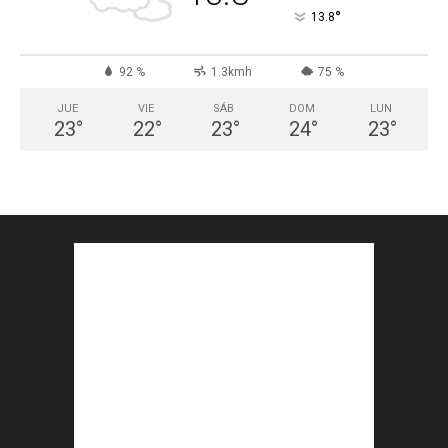
°
13.8
92 %
1.3kmh
75 %
JUE
VIE
SÁB
DOM
LUN
23
°
22
°
23
°
24
°
23
°