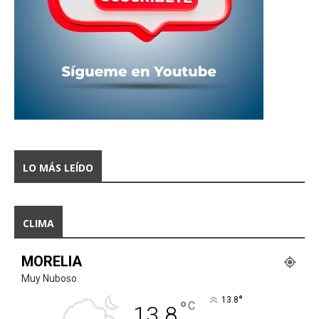
LO MÁS LEÍDO
CLIMA
MORELIA
Muy Nuboso
°
13.8
°
C
13.8