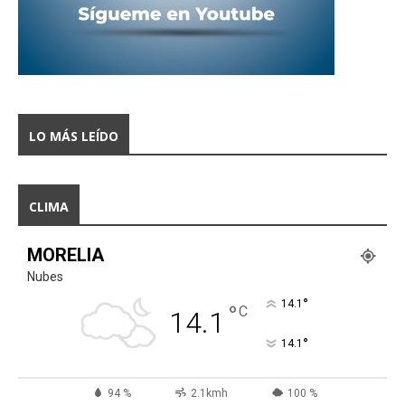
LO MÁS LEÍDO
CLIMA
MORELIA
Nubes
°
14.1
°
C
14.1
°
14.1
94 %
2.1kmh
100 %