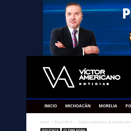
Americano
Victor
INICIO
MICHOACÁN
MORELIA
PO
Inicio
POLICIACA
Vuelca camioneta al oriente de 
POLICIACA
ÚLTIMA HORA