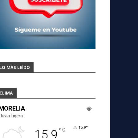
LO MÁS LEÍDO
CLIMA
MORELIA
Lluvia Ligera
°
15.9
°
C
15.9