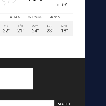
°
15.9
94 %
2.2kmh
96 %
VIE
SÁB
DOM
LUN
MAR
22
°
21
°
24
°
23
°
18
°